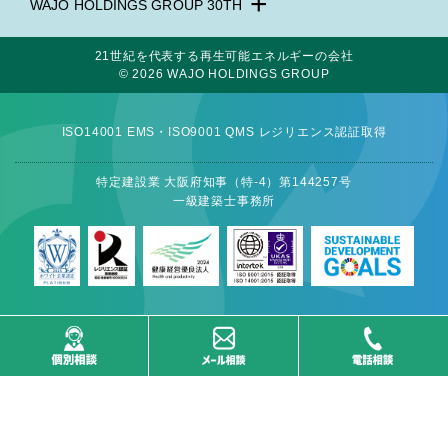
+
WAJO HOLDINGS GROUP 30TH
新サービスサイト
- 高圧太陽光発電所の販売
太陽光投資サイト
21世紀を代表する再生可能エネルギーの会社
- 高圧太陽光発電所の買取
- 収益性が高い系統用蓄電池
© 2026 WAJO HOLDINGS GROUP
- 系統用蓄電池の販売
- 仲介業者を挟まない買取販売直売店
- 再生可能エネルギー用地の販売
- 太陽光発電所の購入売却
- NonFIT太陽光発電所
ISO14001 EMS・ISO9001 QMS レジリエンス認証取得
- 高圧太陽光発電所の一括査定
- FIP転換と蓄電池の増設
- FIT投資なら太陽光発電
- パワコン交換とリパワリング
- 今から始める太陽光投資
特定建設業 大阪府知事（特-4）第144257号
- 発電所のパネル 撤去・解体・処分
- 太陽光発電所の売却査定
一級建築士事務所
- 低圧蓄電池の導入
- 太陽光発電所のかんたん査定
- 太陽光発電所のしっかり査定
サステナブルサイト
- 太陽光発電所の節税対策
- ESG経営を全力でサポート
- 太陽光発電投資の個別相談
- オンライン個別相談
- 太陽光発電所の買取相場確認サービス
- 販売パートナー募集
- 太陽光発電所の売却相談サポート
- お役立ち資料
- 卒FIT買取予約サービス
情報配信サイト
オフィシャルサイト
- 再生可能エネルギー情報
- ゼロカーボンを総合支援
- 再エネジャーナル
- 太陽光発電所の販売代理店募集
- 太陽光発電施設の点検士募集