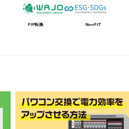
FIP転換
NonFIT