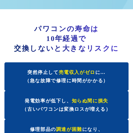
パワコンの寿命は
10年経過で
交換しないと大きなリスクに
突然停止して
売電収入がゼロ
に…
（急な故障で修理に時間がかかる）
発電効率が低下し、
知らぬ間に損失
（古いパワコンは変換ロスが増える）
修理部品の
調達が困難
になり、