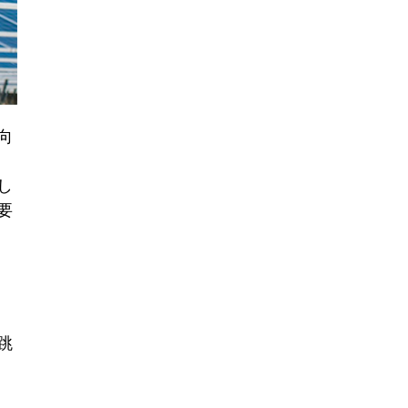
向
し
要
跳