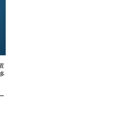
置
多
ー